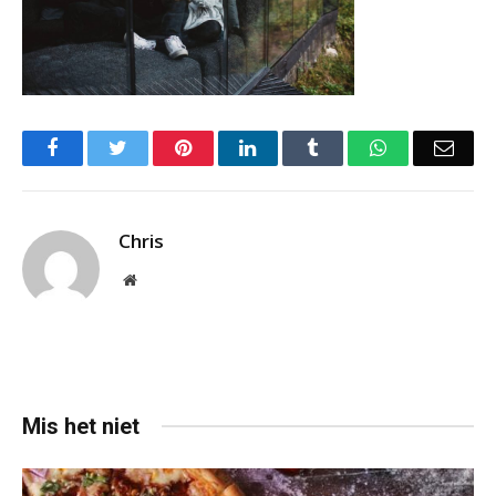
Facebook
Twitter
Pinterest
LinkedIn
Tumblr
WhatsApp
Emai
Chris
Website
Mis het niet