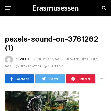
Erasmusessen
pexels-sound-on-3761262
(1)
BY
CHRIS
AUGUSTUS 14, 2021
UPDATED:
FEBRUARI 5,
2023
GEEN REACTIES
1 MIN READ
Facebook
Twitter
Pinterest