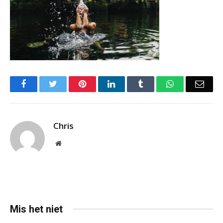
Facebook
Twitter
Pinterest
LinkedIn
Tumblr
WhatsApp
Emai
Chris
Website
Mis het niet