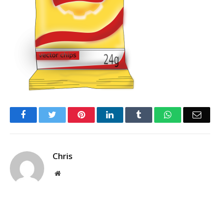
Facebook
Twitter
Pinterest
LinkedIn
Tumblr
WhatsApp
Emai
Chris
Website