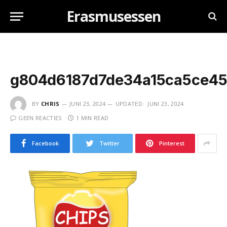
Erasmusessen
g804d6187d7de34a15ca5ce45
BY
CHRIS
JUNI 23, 2024
UPDATED:
JUNI 23, 2024
GEEN REACTIES
1 MIN READ
Facebook
Twitter
Pinterest