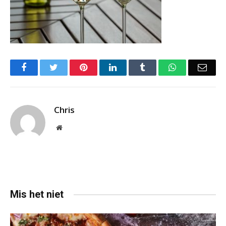
Facebook
Twitter
Pinterest
LinkedIn
Tumblr
WhatsApp
Emai
Chris
Website
Mis het niet