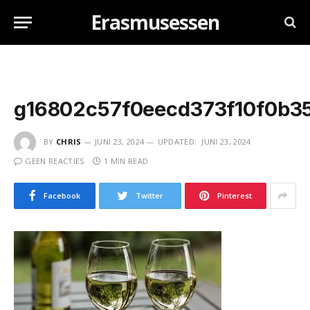
Erasmusessen
g16802c57f0eecd373f10f0b3
BY
CHRIS
JUNI 23, 2024
UPDATED:
JUNI 23, 2024
GEEN REACTIES
1 MIN READ
Facebook
Twitter
Pinterest