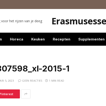
Erasmusess
voor het rijzen van je deeg
n
Horeca
Keuken
Recepten
Supplementen
807598_xl-2015-1
RI 5, 2023
GEEN REACTIES
1 MIN READ
Pinterest