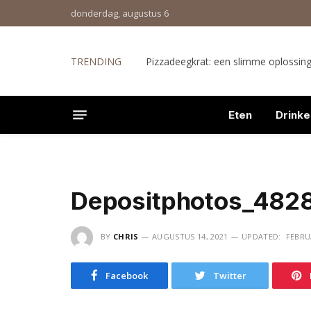
donderdag, augustus 6
TRENDING
Pizzadeegkrat: een slimme oplossing 
Eten
Drinke
Depositphotos_482
BY
CHRIS
AUGUSTUS 14, 2021
UPDATED:
FEBRUA
Facebook
Twitter