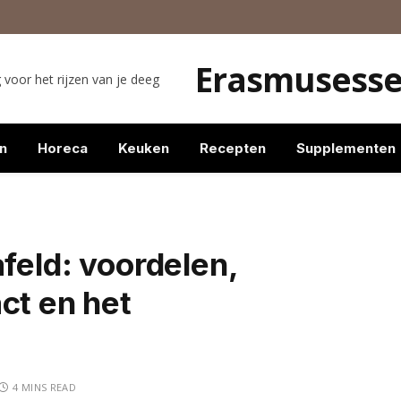
Erasmusess
voor het rijzen van je deeg
n
Horeca
Keuken
Recepten
Supplementen
afeld: voordelen,
ct en het
4 MINS READ