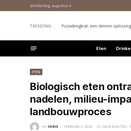
donderdag, augustus 6
TRENDING
Pizzadeegkrat: een slimme oplossing 
Eten
Drinke
ETEN
Biologisch eten ontr
nadelen, milieu-impa
landbouwproces
BY
CHRIS
FEBRUARI 3, 2024
GEEN REACTIES