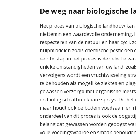
De weg naar biologische 
Het proces van biologische landbouw kan 
niettemin een waardevolle onderneming. I
respecteren van de natuur en haar cycli,
hulpmiddelen zoals chemische pesticiden 
eerste stap in het proces is de selectie va
unieke omstandigheden van uw land, zoals
Vervolgens wordt een vruchtwisseling st
te behouden als mogelijke ziektes en pla
gewassen verzorgd met organische meststo
en biologisch afbreekbare sprays. Dit he
maar houdt ook de bodem voedzaam en rij
onderdeel van dit proces is ook de oogsttij
belang dat gewassen worden geoogst wanne
volle voedingswaarde en smaak behouden b