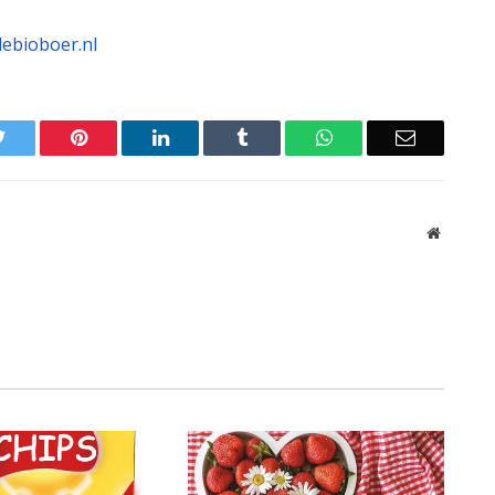
ebioboer.nl
Twitter
Pinterest
LinkedIn
Tumblr
WhatsApp
Email
Website